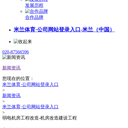
发展历程
合作品牌
米兰体育·公司网站登录入口-米兰（中国）
020-87566596
新闻资讯
您现在的位置：
米兰体育·公司网站登录入口
>
新闻资讯
>
米兰体育·公司网站登录入口
>
弱电机房工程改造-机房改造建设工程