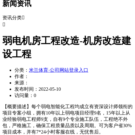
新闻资讯
资讯分类


弱电机房工程改造-机房改造建
设工程
分类：
米兰体育·公司网站登录入口
作者：
来源：
发布时间：
2022-05-10
访问量：
0
【概要描述】
每个弱电智能化工程均成立有资深设计师领衔的
项目专案小组，拥有10年以上弱电项目经理9名，15年以上从
业经验弱电工程师9支，自有9个专业施工队伍，工程绝不外
包，严格施工，确保工程质量品质以及周期。可为客户省30%
项目成本，并有7*24小时客服在线，无忧售后。