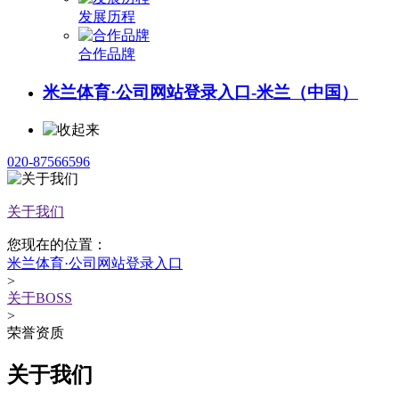
发展历程
合作品牌
米兰体育·公司网站登录入口-米兰（中国）
020-87566596
关于我们
您现在的位置：
米兰体育·公司网站登录入口
>
关于BOSS
>
荣誉资质
关于我们